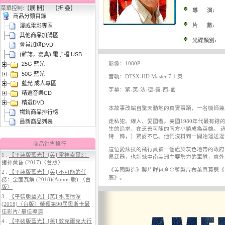
菜單控制:【
展 開
】 | 【
折 疊
】
導 演:
商品分類目錄
片 數:
漫威電影專區
其他商品加購區
光碟類別:
會員加購DVD
(雜誌，寫真) 電子檔 USB
影像：1080P
25G 藍光
3.
【平裝版藍光】[英] 阿凡達3：火
50G 藍光
與燼 (2025)(Atmos 版)〈台版〉
音軌：DTSX-HD Master 7.1 英
藍光 成人專區
字幕：繁-英-法-德-義-西-葡
精選音樂CD
精選DVD
本故事改編自驚天動地的真實事蹟，一名機師兼
暢銷商品排行榜
走私犯、線人、愛國者。美國1980年代最有
最新商品列表
生的追求，在乏善可陳的南方小鎮成為英雄。 
特 飾，）驚訝不已。他們沒料到一開始運送違
商品銷售排行
這位愛炫技的飛行員被一個處於灰色地帶的政府
1 .
【平裝版藍光】[英] 雷神索爾3：
易武器，也訓練中南美洲主要勢力的軍隊，意外
諸神黃昏 (2017)〈台版〉
4.
【平裝版藍光】[英] 穿著PRADA
《美國製造》製片群包含金獎製片布萊恩葛瑟《
2 .
【平裝版藍光】[英] 不可能的任
的惡魔 2 (2026)
底》。
務：全面瓦解 (2018)(Atmos 版) 〈台
版〉
3 .
【平裝版藍光】[英] 水底情深
(2018)〈台版〉榮獲第90屆奧斯卡最
佳影片/ 最佳導演
4 .
【平裝版藍光】[英] 敦克爾克大行