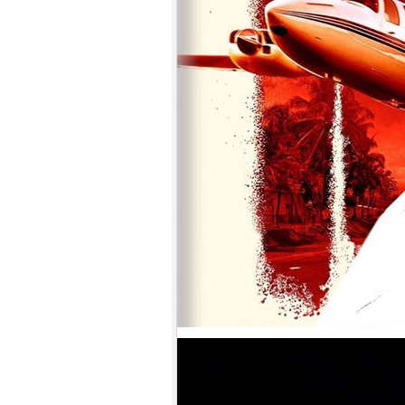
7.
【平裝版藍光】[英] 玩命關頭 X /
玩命關頭 10 (2023)[台版字幕]
8.
【平裝版藍光】[英] 印第安納瓊
斯：命運輪盤 (2023)[正式版]
9.
【平裝版藍光】[英] 絕地營救 /