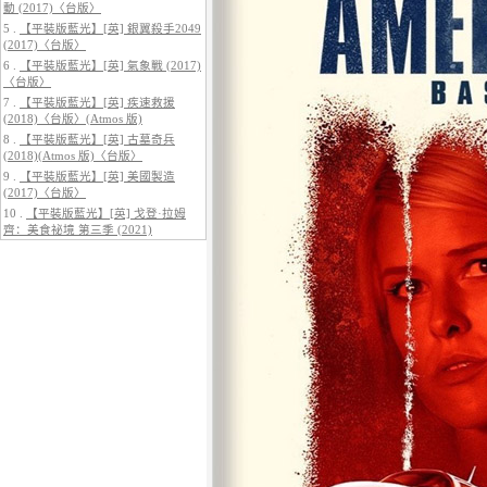
動 (2017)〈台版〉
5 .
【平裝版藍光】[英] 銀翼殺手2049
(2017)〈台版〉
6 .
【平裝版藍光】[英] 氣象戰 (2017)
〈台版〉
5.
【平裝版藍光】[英] 阿凡達：水
7 .
【平裝版藍光】[英] 疾速救援
之道 (2022)〈台版〉
(2018)〈台版〉(Atmos 版)
8 .
【平裝版藍光】[英] 古墓奇兵
(2018)(Atmos 版)〈台版〉
9 .
【平裝版藍光】[英] 美國製造
(2017)〈台版〉
10 .
【平裝版藍光】[英] 戈登·拉姆
齊：美食祕境 第三季 (2021)
6.
【平裝版藍光】[英] 巔峰獵殺
(2026)