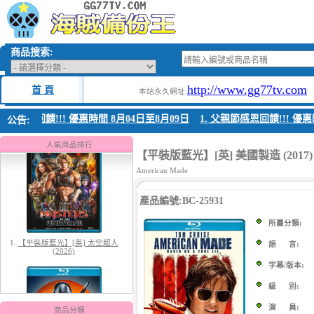
商品搜索:
http://www.gg77tv.com
首 頁
本站永久網址:
親節感恩回饋!!! 優惠時間 8月04日至8月09日
1. 父親節感恩回饋!!! 優惠時
公告:
1.
【平裝版藍光】[英] 太空超人
(2026)
人氣商品排行
【平裝版藍光】[英] 美國製造 (201
American Made
產品編號:BC-25931
所屬分類:
語 言:
字幕/版本:
2.
【平裝版藍光】[英] 曼達洛人與
古古 (2026)
級 別:
演 員:
商品分類