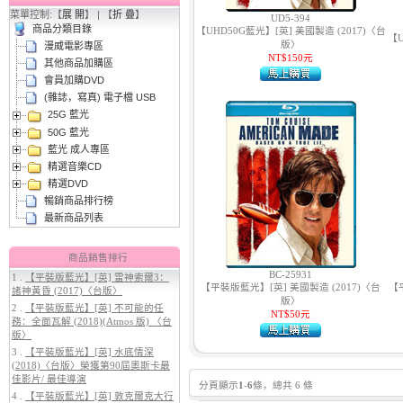
2.
【平裝版藍光】[英] 曼達洛人與
菜單控制:【
展 開
】 | 【
折 疊
】
UD5-394
古古 (2026)[台版字幕]
商品分類目錄
【UHD50G藍光】[英] 美國製造 (2017)〈台
【U
版〉
漫威電影專區
NT$150元
其他商品加購區
會員加購DVD
(雜誌，寫真) 電子檔 USB
25G 藍光
50G 藍光
藍光 成人專區
精選音樂CD
精選DVD
3.
【平裝版藍光】[英] 阿凡達3：火
與燼 (2025)(Atmos 版)〈台版〉
暢銷商品排行榜
最新商品列表
商品銷售排行
BC-25931
1 .
【平裝版藍光】[英] 雷神索爾3：
【平裝版藍光】[英] 美國製造 (2017)〈台
【
諸神黃昏 (2017)〈台版〉
版〉
2 .
【平裝版藍光】[英] 不可能的任
NT$50元
務：全面瓦解 (2018)(Atmos 版) 〈台
版〉
3 .
【平裝版藍光】[英] 水底情深
(2018)〈台版〉榮獲第90屆奧斯卡最
4.
【平裝版藍光】[英] 穿著PRADA
佳影片/ 最佳導演
的惡魔 2 (2026)[台版字幕]
分頁顯示
1
-
6
條，總共 6 條
4 .
【平裝版藍光】[英] 敦克爾克大行