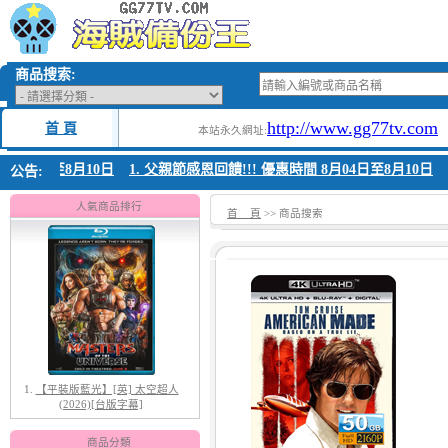
商品搜索:
http://www.gg77tv.com
首 頁
本站永久網址:
8月04日至8月10日
1. 父親節感恩回饋!!! 優惠時間 8月04日至8月10日
公告:
人氣商品排行
首 頁
>> 商品搜索
1.
【平裝版藍光】[英] 太空超人
(2026)[台版字幕]
商品分類