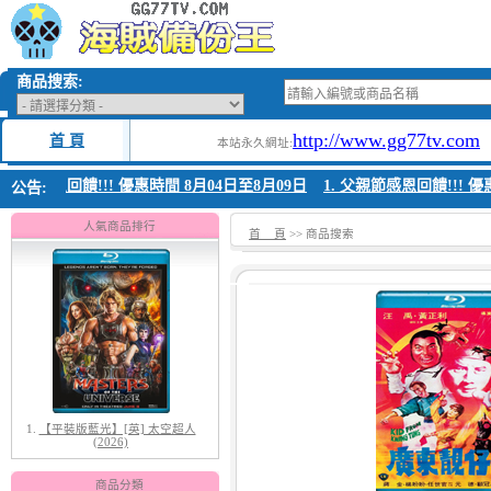
商品搜索:
http://www.gg77tv.com
首 頁
本站永久網址:
 父親節感恩回饋!!! 優惠時間 8月04日至8月09日
1. 父親節感恩回饋!!! 優
公告:
人氣商品排行
首 頁
>> 商品搜索
1.
【平裝版藍光】[英] 太空超人
(2026)
商品分類