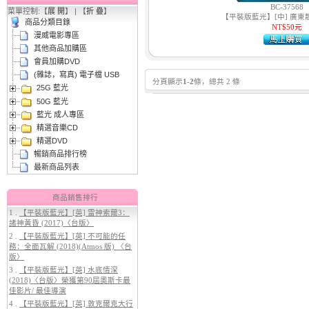
BC-37568
菜單控制:【
展 開
】 | 【
折 疊
】
【平裝版藍光】[中] 廣東靚仔
商品分類目錄
2.
【平裝版藍光】[英] 曼達洛人與
NT$50元
漫威電影專區
古古 (2026)
其他商品加購區
會員加購DVD
(雜誌，寫真) 電子檔 USB
分頁顯示
1
-
2
條，總共 2 條
25G 藍光
50G 藍光
藍光 成人專區
精選音樂CD
精選DVD
暢銷商品排行榜
3.
【平裝版藍光】[英] 阿凡達3：火
最新商品列表
與燼 (2025)(Atmos 版)〈台版〉
商品銷售排行
1 .
【平裝版藍光】[英] 雷神索爾3：
諸神黃昏 (2017)〈台版〉
2 .
【平裝版藍光】[英] 不可能的任
務：全面瓦解 (2018)(Atmos 版) 〈台
版〉
3 .
【平裝版藍光】[英] 水底情深
(2018)〈台版〉榮獲第90屆奧斯卡最
佳影片/ 最佳導演
4.
【平裝版藍光】[英] 穿著PRADA
4 .
【平裝版藍光】[英] 敦克爾克大行