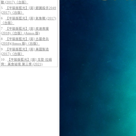
動 (2017)〈台版〉
5 .
【平裝版藍光】[英] 銀翼殺手2049
(2017)〈台版〉
6 .
【平裝版藍光】[英] 氣象戰 (2017)
〈台版〉
5.
【平裝版藍光】[英] 阿凡達：水
7 .
【平裝版藍光】[英] 疾速救援
之道 (2022)〈台版〉
(2018)〈台版〉(Atmos 版)
8 .
【平裝版藍光】[英] 古墓奇兵
(2018)(Atmos 版)〈台版〉
9 .
【平裝版藍光】[英] 美國製造
(2017)〈台版〉
10 .
【平裝版藍光】[英] 戈登·拉姆
齊：美食祕境 第三季 (2021)
6.
【平裝版藍光】[英] 巔峰獵殺
(2026)