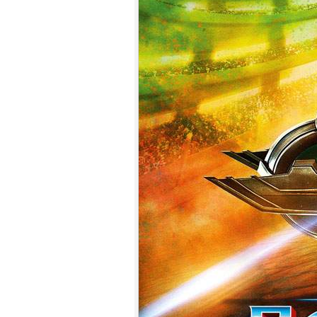
7.
【平裝版藍光】[英] 玩命關頭 X /
玩命關頭 10 (2023)[台版字幕]
8.
【平裝版藍光】[英] 印第安納瓊
斯：命運輪盤 (2023)[正式版]
9.
【平裝版藍光】[英] 絕地營救 /