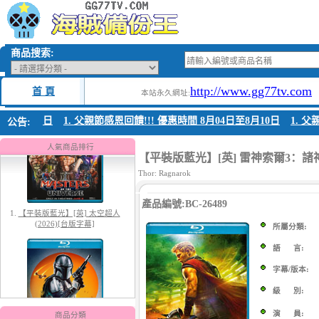
商品搜索:
http://www.gg77tv.com
首 頁
本站永久網址:
至8月10日
1. 父親節感恩回饋!!! 優惠時間 8月04日至8月10日
1. 父親
公告:
1.
【平裝版藍光】[英] 太空超人
(2026)[台版字幕]
人氣商品排行
【平裝版藍光】[英] 雷神索爾3：諸神黃
Thor: Ragnarok
產品編號:BC-26489
所屬分類:
語 言:
字幕/版本:
2.
【平裝版藍光】[英] 曼達洛人與
古古 (2026)[台版字幕]
級 別:
演 員:
商品分類