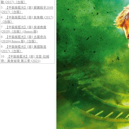
動 (2017)〈台版〉
5 .
【平裝版藍光】[英] 銀翼殺手2049
(2017)〈台版〉
6 .
【平裝版藍光】[英] 氣象戰 (2017)
〈台版〉
5.
【平裝版藍光】[英] 阿凡達：水
7 .
【平裝版藍光】[英] 疾速救援
之道 (2022)〈台版〉
(2018)〈台版〉(Atmos 版)
8 .
【平裝版藍光】[英] 古墓奇兵
(2018)(Atmos 版)〈台版〉
9 .
【平裝版藍光】[英] 美國製造
(2017)〈台版〉
10 .
【平裝版藍光】[英] 戈登·拉姆
齊：美食祕境 第三季 (2021)
6.
【平裝版藍光】[英] 巔峰獵殺
(2026)