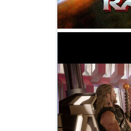
盟約 (2023)[正式版](Atmos 版)
10.
【平裝版藍光】[英] 坎達哈行動
/ 坎大哈陷落 (2023) [正式版]
1.
【平裝版藍光】[英] 太空超人
(2026)[台版字幕]