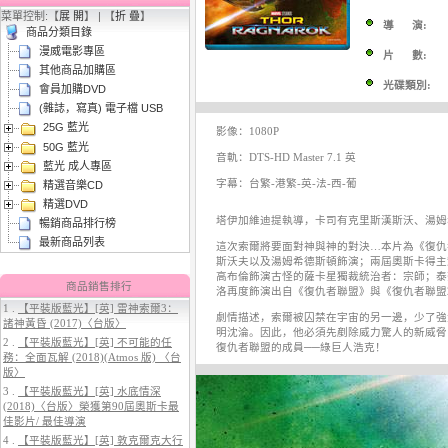
菜單控制:【
展 開
】 | 【
折 疊
】
導 演:
商品分類目錄
漫威電影專區
片 數:
其他商品加購區
光碟類別:
會員加購DVD
(雜誌，寫真) 電子檔 USB
25G 藍光
3.
【平裝版藍光】[英] 阿凡達3：火
影像：1080P
50G 藍光
與燼 (2025)(Atmos 版)〈台版〉
音軌：DTS-HD Master 7.1 英
藍光 成人專區
字幕：台繁-港繁-英-法-西-葡
精選音樂CD
精選DVD
塔伊加維迪提執導，卡司有克里斯漢斯沃、湯姆
暢銷商品排行榜
最新商品列表
這次索爾將要面對神與神的對決…本片為《復仇
斯沃夫以及湯姆希德斯頓飾演；兩屆奧斯卡得主
高布倫飾演古怪的薩卡星獨裁統治者：宗師；泰
商品銷售排行
洛再度飾演出自《復仇者聯盟》與《復仇者聯盟
1 .
【平裝版藍光】[英] 雷神索爾3：
劇情描述，索爾被囚禁在宇宙的另一邊，少了強
諸神黃昏 (2017)〈台版〉
4.
【平裝版藍光】[英] 穿著PRADA
明沈淪。因此，他必須先剷除威力驚人的新威脅
2 .
【平裝版藍光】[英] 不可能的任
的惡魔 2 (2026)[台版字幕]
復仇者聯盟的成員──綠巨人浩克！
務：全面瓦解 (2018)(Atmos 版) 〈台
版〉
3 .
【平裝版藍光】[英] 水底情深
(2018)〈台版〉榮獲第90屆奧斯卡最
佳影片/ 最佳導演
4 .
【平裝版藍光】[英] 敦克爾克大行